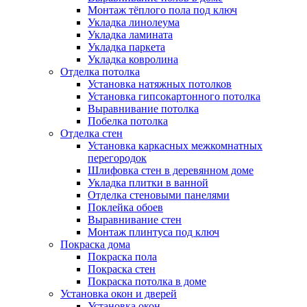
Монтаж тёплого пола под ключ
Укладка линолеума
Укладка ламината
Укладка паркета
Укладка ковролина
Отделка потолка
Установка натяжных потолков
Установка гипсокартонного потолка
Выравнивание потолка
Побелка потолка
Отделка стен
Установка каркасных межкомнатных
перегородок
Шлифовка стен в деревянном доме
Укладка плитки в ванной
Отделка стеновыми панелями
Поклейка обоев
Выравнивание стен
Монтаж плинтуса под ключ
Покраска дома
Покраска пола
Покраска стен
Покраска потолка в доме
Установка окон и дверей
Установка окон