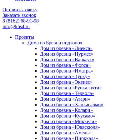
Оставить заявку
Заказать звонок
8 (8162) 68-91-98
info@kbs4.ru
Проекты
Дома из Бревна под ключ
Дом из бревна «Лиекса»
Дом из бревна «Нурмес»
Дом из бревна «Варкаус»
Дом из бревна «Форса»
Дом из бревна «Иматра»
Дом из бревна «Турку»
Дом из бревна «Экенес»
Дом из бревна «Руокалахти»
Дом из бревна «Тервола»
Дом из бревна «Атари»
Дом из бревна «Ханкасалми»
Дом из бревна «Колари»
Дом из бревна «Куусамо»
Дом из бревна «Миккели»
Дом из бревна «Ювяскюля»
Дом из бревна «Амель»
Дом из бревна «Пирккала»