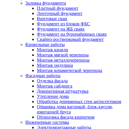
Заливка фундамента
Плитный фундамент
Ленточный фундамент
Винтовые сваи
Фундамент из блоков ФБС
Фундамент на ЖБ сваях
Фундамент на буронабивных сваях
Свайно-ростверковый фундамент
Кровельные работы
Монтаж кровли
Монтаж мягкой черепицы
Монтаж металлочерепицы
Монтаж ондулина
Монтаж керамической черепицы
Фасадные работы
Отделка фасада
Монтаж сайдинга
Декоративная штукатурка
Утепление дома
Обработка деревянных стен антисептиком
Обшивка дома вагонкой, блок-хаусом,
имитацией бруса
Облицовка фасада кирпичом
Инженерные системы
Электромонтажные работы