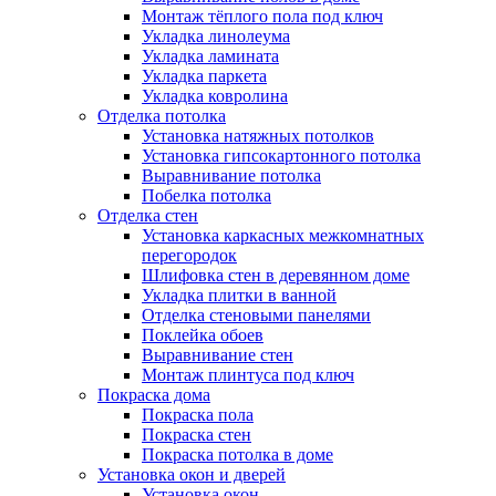
Монтаж тёплого пола под ключ
Укладка линолеума
Укладка ламината
Укладка паркета
Укладка ковролина
Отделка потолка
Установка натяжных потолков
Установка гипсокартонного потолка
Выравнивание потолка
Побелка потолка
Отделка стен
Установка каркасных межкомнатных
перегородок
Шлифовка стен в деревянном доме
Укладка плитки в ванной
Отделка стеновыми панелями
Поклейка обоев
Выравнивание стен
Монтаж плинтуса под ключ
Покраска дома
Покраска пола
Покраска стен
Покраска потолка в доме
Установка окон и дверей
Установка окон