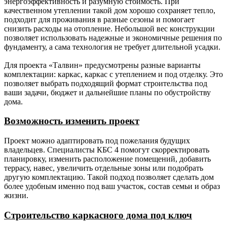
энергоэффективность и разумную стоимость. При
покрытие.
волновой).
качественном утеплении такой дом хорошо сохраняет тепло,
подходит для проживания в разные сезоны и помогает
Свесы
-
Доска сухая калиброванная
снизить расходы на отопление. Небольшой вес конструкции
крыши.
строганная 20х120 мм.
позволяет использовать надежные и экономичные решения по
фундаменту, а сама технология не требует длительной усадки.
Окна.
-
Стеклопакеты
двухкамерные Rehau 70
Для проекта «Талвин» предусмотрены разные варианты
профиль (согласно
комплектации: каркас, каркас с утеплением и под отделку. Это
проекту), москитные сетки,
позволяет выбрать подходящий формат строительства под
подоконники, водоотливы.
ваши задачи, бюджет и дальнейшие планы по обустройству
Наличники внутренние -
дома.
заводской погонаж.
Наличники снаружи - сухая
Возможность изменить проект
калиброванная доска
20х120 мм.
Проект можно адаптировать под пожелания будущих
владельцев. Специалисты КБС 4 помогут скорректировать
Дверь
-
Металлическая с
планировку, изменить расположение помещений, добавить
входная.
терморазрывом
террасу, навес, увеличить отдельные зоны или подобрать
(производство Россия).
другую комплектацию. Такой подход позволяет сделать дом
более удобным именно под ваш участок, состав семьи и образ
Утепление
-
150 мм (для каркаса с
жизни.
(наружные
толщиной наружной стены
стены,
150 мм); 200 мм (для
Строительство каркасного дома под ключ
внутренние
каркаса с толщиной