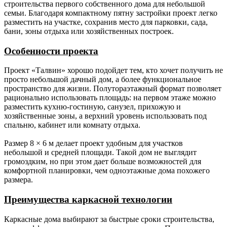
Ригель.
Брус 50х100 мм не строганный камерной
строительства первого собственного дома для небольшой
сушки.
семьи. Благодаря компактному пятну застройки проект легко
разместить на участке, сохранив место для парковки, сада,
Раскосы.
Брус 50х100 мм не строганный камерной
бани, зоны отдыха или хозяйственных построек.
сушки.
Особенности проекта
Фасады
Имитация бруса камерной сушки сорт АБ с
(наружные
технологическим зазором 30 мм через
Проект «Талвин» хорошо подойдет тем, кто хочет получить не
стены,
контр-обрешётку.
просто небольшой дачный дом, а более функциональное
фасады).
пространство для жизни. Полутораэтажный формат позволяет
рационально использовать площадь: на первом этаже можно
Стропильная
Доска 50х150 мм (для каркаса с толщиной
разместить кухню-гостиную, санузел, прихожую и
система.
наружной стены 150 мм);
хозяйственные зоны, а верхний уровень использовать под
Доска 50х200 мм (для каркаса с толщиной
спальню, кабинет или комнату отдыха.
наружной стены 200 мм).
Размер 8 × 6 м делает проект удобным для участков
небольшой и средней площади. Такой дом не выглядит
Гидро-,
Мембрана Ондутис АМ (или аналог), контр
громоздким, но при этом дает больше возможностей для
ветроизоляция.
обрешётка из бруска 50х50 мм.
комфортной планировки, чем одноэтажные дома похожего
размера.
Обрешётка.
Разреженная обрешётка под кровлю из
доски обрезной 25х100 мм с шагом 350
Преимущества каркасной технологии
мм.
Каркасные дома выбирают за быстрые сроки строительства,
Кровельное
Металлочерепица 0,45 мм. (лист