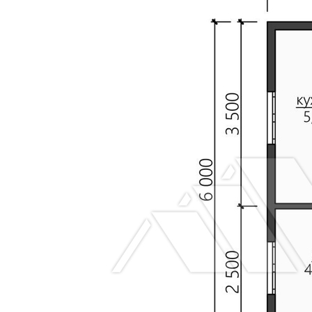
технологическ
зазором 20
мм через
контр-рейку.
Внутренняя
-
-
Вагонка
отделка
категории
потолка.
АБ.
Двери
-
-
Ламинированн
межкомнатные.
(без
фурнитуры).