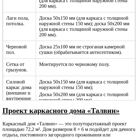
(для каркаса с толщиной наружной стены
200 мм).
Лаги пола,
Доска 50х150 мм (для каркаса с толщиной
потолка.
наружной стены 150 мм); доска 50х200 мм
(для каркаса с толщиной наружной стены
200 мм).
Черновой
Доска 25х100 мм не строганая камерной
пол.
сушки (обрабатывается антисептиком).
Сетка от
Монтируется по черновому полу.
грызунов.
Силовой
Доска 50х150 мм (для каркаса с толщиной
каркас дома
наружной стены 150 мм);
(внешние и
Доска 50х200 мм (для каркаса с толщиной
внутренние
наружной стены 200 мм).
несущие
Проект каркасного дома «Талвин»
стены).
Перегородки.
Брус 50х100 мм не строганный камерной
Каркасный дом «Талвин» — это полутораэтажный проект
сушки с шагом 590 мм.
площадью 72,2 м². Дом размером 8 × 6 м подойдет для дачного
отдыха, постоянного загородного проживания или