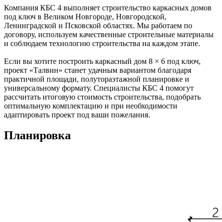
несущие).
наружной стены 200 мм).
Компания КБС 4 выполняет строительство каркасных домов
под ключ в Великом Новгороде, Новгородской,
Утепление
-
150 мм (для каркаса с
Ленинградской и Псковской областях. Мы работаем по
пола,
толщиной наружной стены
договору, используем качественные строительные материалы
потолка
150 мм); 200 мм (для
и соблюдаем технологию строительства на каждом этапе.
каркаса с толщиной
наружной стены 200 мм).
Если вы хотите построить каркасный дом 8 × 6 под ключ,
проект «Талвин» станет удачным вариантом благодаря
Утепление
-
100 мм Роквул (или аналог),
практичной площади, полутораэтажной планировке и
перегородок.
пароизоляция по верх
универсальному формату. Специалисты КБС 4 помогут
утеплителя Ондутис В (или
рассчитать итоговую стоимость строительства, подобрать
аналог) с двух сторон
оптимальную комплектацию и при необходимости
поверх утеплителя, контр
адаптировать проект под ваши пожелания.
обрешётка из бруска 30 х 50
мм.
Планировка
Внутренняя
-
-
Шпунтованная
отделка
доска 36 мм.
пола.
Внутренняя
-
-
Имитация
отделка
бруса
стен.
камерной
сушки класс
АБ с