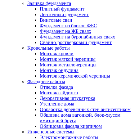
Заливка фундамента
Плитный фундамент
Ленточный фундамент
Винтовые сваи
Фундамент из блоков ФБС
Фундамент на ЖБ сваях
Фундамент на буронабивных сваях
Свайно-ростверковый фундамент
Кровельные работы
Монтаж кровли
Монтаж мягкой черепицы
Монтаж металлочерепицы
Монтаж ондулина
Монтаж керамической черепицы
Фасадные работы
Отделка фасада
Монтаж сайдинга
Декоративная штукатурка
Утепление дома
Обработка деревянных стен антисептиком
Обшивка дома вагонкой, блок-хаусом,
имитацией бруса
Облицовка фасада кирпичом
Инженерные системы
Электромонтажные работы