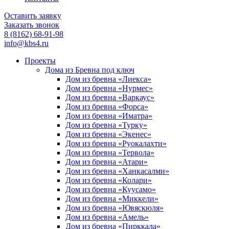
Оставить заявку
Заказать звонок
8 (8162) 68-91-98
info@kbs4.ru
Проекты
Дома из Бревна под ключ
Дом из бревна «Лиекса»
Дом из бревна «Нурмес»
Дом из бревна «Варкаус»
Дом из бревна «Форса»
Дом из бревна «Иматра»
Дом из бревна «Турку»
Дом из бревна «Экенес»
Дом из бревна «Руокалахти»
Дом из бревна «Тервола»
Дом из бревна «Атари»
Дом из бревна «Ханкасалми»
Дом из бревна «Колари»
Дом из бревна «Куусамо»
Дом из бревна «Миккели»
Дом из бревна «Ювяскюля»
Дом из бревна «Амель»
Дом из бревна «Пирккала»