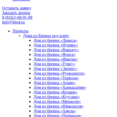
Оставить заявку
Заказать звонок
8 (8162) 68-91-98
info@kbs4.ru
Проекты
Дома из Бревна под ключ
Дом из бревна «Лиекса»
Дом из бревна «Нурмес»
Дом из бревна «Варкаус»
Дом из бревна «Форса»
Дом из бревна «Иматра»
Дом из бревна «Турку»
Дом из бревна «Экенес»
Дом из бревна «Руокалахти»
Дом из бревна «Тервола»
Дом из бревна «Атари»
Дом из бревна «Ханкасалми»
Дом из бревна «Колари»
Дом из бревна «Куусамо»
Дом из бревна «Миккели»
Дом из бревна «Ювяскюля»
Дом из бревна «Амель»
Дом из бревна «Пирккала»