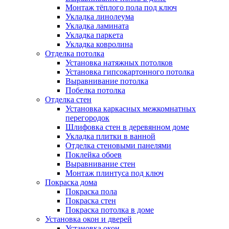
Монтаж тёплого пола под ключ
Укладка линолеума
Укладка ламината
Укладка паркета
Укладка ковролина
Отделка потолка
Установка натяжных потолков
Установка гипсокартонного потолка
Выравнивание потолка
Побелка потолка
Отделка стен
Установка каркасных межкомнатных
перегородок
Шлифовка стен в деревянном доме
Укладка плитки в ванной
Отделка стеновыми панелями
Поклейка обоев
Выравнивание стен
Монтаж плинтуса под ключ
Покраска дома
Покраска пола
Покраска стен
Покраска потолка в доме
Установка окон и дверей
Установка окон