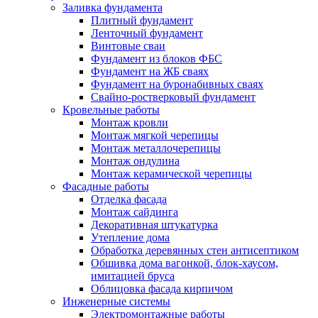
Заливка фундамента
Плитный фундамент
Ленточный фундамент
Винтовые сваи
Фундамент из блоков ФБС
Фундамент на ЖБ сваях
Фундамент на буронабивных сваях
Свайно-ростверковый фундамент
Кровельные работы
Монтаж кровли
Монтаж мягкой черепицы
Монтаж металлочерепицы
Монтаж ондулина
Монтаж керамической черепицы
Фасадные работы
Отделка фасада
Монтаж сайдинга
Декоративная штукатурка
Утепление дома
Обработка деревянных стен антисептиком
Обшивка дома вагонкой, блок-хаусом,
имитацией бруса
Облицовка фасада кирпичом
Инженерные системы
Электромонтажные работы