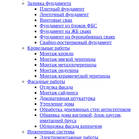
Заливка фундамента
Плитный фундамент
Ленточный фундамент
Винтовые сваи
Фундамент из блоков ФБС
Фундамент на ЖБ сваях
Фундамент на буронабивных сваях
Свайно-ростверковый фундамент
Кровельные работы
Монтаж кровли
Монтаж мягкой черепицы
Монтаж металлочерепицы
Монтаж ондулина
Монтаж керамической черепицы
Фасадные работы
Отделка фасада
Монтаж сайдинга
Декоративная штукатурка
Утепление дома
Обработка деревянных стен антисептиком
Обшивка дома вагонкой, блок-хаусом,
имитацией бруса
Облицовка фасада кирпичом
Инженерные системы
Электромонтажные работы