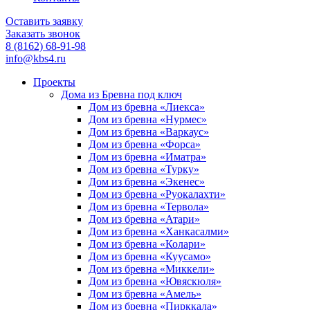
Оставить заявку
Заказать звонок
8 (8162) 68-91-98
info@kbs4.ru
Проекты
Дома из Бревна под ключ
Дом из бревна «Лиекса»
Дом из бревна «Нурмес»
Дом из бревна «Варкаус»
Дом из бревна «Форса»
Дом из бревна «Иматра»
Дом из бревна «Турку»
Дом из бревна «Экенес»
Дом из бревна «Руокалахти»
Дом из бревна «Тервола»
Дом из бревна «Атари»
Дом из бревна «Ханкасалми»
Дом из бревна «Колари»
Дом из бревна «Куусамо»
Дом из бревна «Миккели»
Дом из бревна «Ювяскюля»
Дом из бревна «Амель»
Дом из бревна «Пирккала»