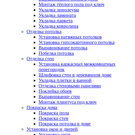
Монтаж тёплого пола под ключ
Укладка линолеума
Укладка ламината
Укладка паркета
Укладка ковролина
Отделка потолка
Установка натяжных потолков
Установка гипсокартонного потолка
Выравнивание потолка
Побелка потолка
Отделка стен
Установка каркасных межкомнатных
перегородок
Шлифовка стен в деревянном доме
Укладка плитки в ванной
Отделка стеновыми панелями
Поклейка обоев
Выравнивание стен
Монтаж плинтуса под ключ
Покраска дома
Покраска пола
Покраска стен
Покраска потолка в доме
Установка окон и дверей
Установка окон