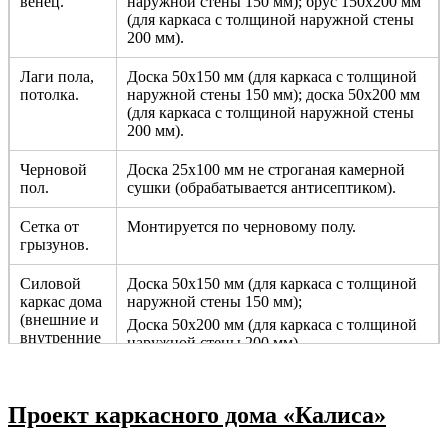
венец.
наружной стены 150 мм); брус 150х200 мм
(для каркаса с толщиной наружной стены
200 мм).
Лаги пола,
Доска 50х150 мм (для каркаса с толщиной
потолка.
наружной стены 150 мм); доска 50х200 мм
(для каркаса с толщиной наружной стены
200 мм).
Черновой
Доска 25х100 мм не строганая камерной
пол.
сушки (обрабатывается антисептиком).
Сетка от
Монтируется по черновому полу.
грызунов.
Силовой
Доска 50х150 мм (для каркаса с толщиной
каркас дома
наружной стены 150 мм);
(внешние и
Доска 50х200 мм (для каркаса с толщиной
внутренние
наружной стены 200 мм).
несущие
стены).
Проект каркасного дома «Калиса»
Перегородки.
Брус 50х100 мм не строганный камерной
сушки с шагом 590 мм.