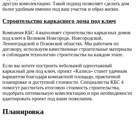
внутренние
каркаса с толщиной
другую комплектацию. Такой подход позволяет сделать дом
несущие).
наружной стены 200 мм).
более удобным именно под ваш участок и образ жизни.
Утепление
-
150 мм (для каркаса с
Строительство каркасного дома под ключ
пола,
толщиной наружной стены
потолка
150 мм); 200 мм (для
Компания КБС 4 выполняет строительство каркасных домов
каркаса с толщиной
под ключ в Великом Новгороде, Новгородской,
наружной стены 200 мм).
Ленинградской и Псковской областях. Мы работаем по
договору, используем качественные строительные материалы
Утепление
-
100 мм Роквул (или аналог),
и соблюдаем технологию строительства на каждом этапе.
перегородок.
пароизоляция по верх
утеплителя Ондутис В (или
Если вы хотите построить небольшой одноэтажный
аналог) с двух сторон
каркасный дом под ключ, проект «Калиса» станет удачным
поверх утеплителя, контр
вариантом благодаря компактной площади, практичной
обрешётка из бруска 30 х 50
планировке и доступной стоимости. Специалисты КБС 4
мм.
помогут рассчитать итоговую стоимость строительства,
подобрать оптимальную комплектацию и при необходимости
Внутренняя
-
-
Шпунтованная
адаптировать проект под ваши пожелания.
отделка
доска 36 мм.
пола.
Планировка
Внутренняя
-
-
Имитация
отделка
бруса
стен.
камерной
сушки класс