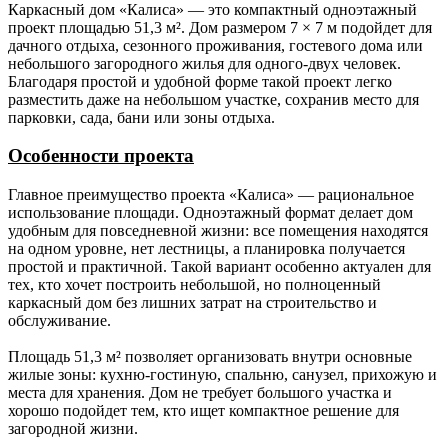
Каркасный дом «Калиса» — это компактный одноэтажный
Ригель.
Брус 50х100 мм не строганный камерной
проект площадью 51,3 м². Дом размером 7 × 7 м подойдет для
сушки.
дачного отдыха, сезонного проживания, гостевого дома или
небольшого загородного жилья для одного-двух человек.
Раскосы.
Брус 50х100 мм не строганный камерной
Благодаря простой и удобной форме такой проект легко
сушки.
разместить даже на небольшом участке, сохранив место для
парковки, сада, бани или зоны отдыха.
Фасады
Имитация бруса камерной сушки сорт АБ с
(наружные
технологическим зазором 30 мм через
Особенности проекта
стены,
контр-обрешётку.
фасады).
Главное преимущество проекта «Калиса» — рациональное
использование площади. Одноэтажный формат делает дом
Стропильная
Доска 50х150 мм (для каркаса с толщиной
удобным для повседневной жизни: все помещения находятся
система.
наружной стены 150 мм);
на одном уровне, нет лестницы, а планировка получается
Доска 50х200 мм (для каркаса с толщиной
простой и практичной. Такой вариант особенно актуален для
наружной стены 200 мм).
тех, кто хочет построить небольшой, но полноценный
каркасный дом без лишних затрат на строительство и
обслуживание.
Гидро-,
Мембрана Ондутис АМ (или аналог), контр
ветроизоляция.
обрешётка из бруска 50х50 мм.
Площадь 51,3 м² позволяет организовать внутри основные
жилые зоны: кухню-гостиную, спальню, санузел, прихожую и
Обрешётка.
Разреженная обрешётка под кровлю из
места для хранения. Дом не требует большого участка и
доски обрезной 25х100 мм с шагом 350
хорошо подойдет тем, кто ищет компактное решение для
мм.
загородной жизни.