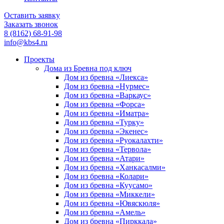
Оставить заявку
Заказать звонок
8 (8162) 68-91-98
info@kbs4.ru
Проекты
Дома из Бревна под ключ
Дом из бревна «Лиекса»
Дом из бревна «Нурмес»
Дом из бревна «Варкаус»
Дом из бревна «Форса»
Дом из бревна «Иматра»
Дом из бревна «Турку»
Дом из бревна «Экенес»
Дом из бревна «Руокалахти»
Дом из бревна «Тервола»
Дом из бревна «Атари»
Дом из бревна «Ханкасалми»
Дом из бревна «Колари»
Дом из бревна «Куусамо»
Дом из бревна «Миккели»
Дом из бревна «Ювяскюля»
Дом из бревна «Амель»
Дом из бревна «Пирккала»