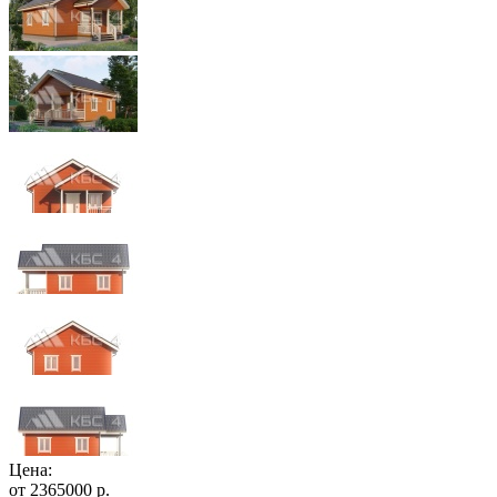
Цена:
от
2365000
р.