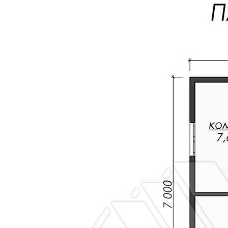
АБ с
технологическ
зазором 20
мм через
контр-рейку.
Внутренняя
-
-
Вагонка
отделка
категории
потолка.
АБ.
Двери
-
-
Ламинированн
межкомнатные.
(без
фурнитуры).