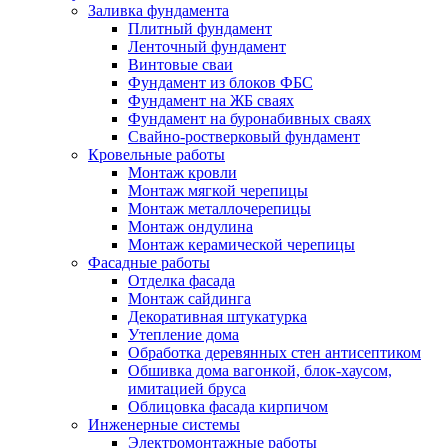
Заливка фундамента
Плитный фундамент
Ленточный фундамент
Винтовые сваи
Фундамент из блоков ФБС
Фундамент на ЖБ сваях
Фундамент на буронабивных сваях
Свайно-ростверковый фундамент
Кровельные работы
Монтаж кровли
Монтаж мягкой черепицы
Монтаж металлочерепицы
Монтаж ондулина
Монтаж керамической черепицы
Фасадные работы
Отделка фасада
Монтаж сайдинга
Декоративная штукатурка
Утепление дома
Обработка деревянных стен антисептиком
Обшивка дома вагонкой, блок-хаусом,
имитацией бруса
Облицовка фасада кирпичом
Инженерные системы
Электромонтажные работы