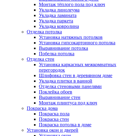
Монтаж тёплого пола под ключ
Укладка линолеума
Укладка ламината
Укладка паркета
Укладка ковролина
Отделка потолка
Установка натяжных потолков
Установка гипсокартонного потолка
Выравнивание потолка
Побелка потолка
Отделка стен
Установка каркасных межкомнатных
перегородок
Шлифовка стен в деревянном доме
Укладка плитки в ванной
Отделка стеновыми панелями
Поклейка обоев
Выравнивание стен
Монтаж плинтуса под ключ
Покраска дома
Покраска пола
Покраска стен
Покраска потолка в доме
Установка окон и дверей
Установка окон