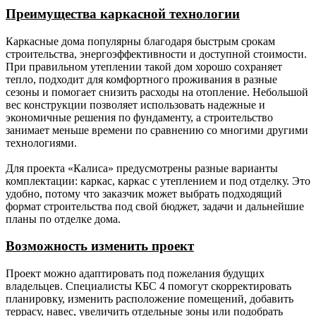
Кровельное
Металлочерепица 0,45 мм. (лист
Преимущества каркасной технологии
покрытие.
волновой).
Каркасные дома популярны благодаря быстрым срокам
Свесы
-
Доска сухая калиброванная
строительства, энергоэффективности и доступной стоимости.
крыши.
строганная 20х120 мм.
При правильном утеплении такой дом хорошо сохраняет
тепло, подходит для комфортного проживания в разные
Окна.
-
Стеклопакеты
сезоны и помогает снизить расходы на отопление. Небольшой
двухкамерные Rehau 70
вес конструкции позволяет использовать надежные и
профиль (согласно
экономичные решения по фундаменту, а строительство
проекту), москитные сетки,
занимает меньше времени по сравнению со многими другими
подоконники, водоотливы.
технологиями.
Наличники внутренние -
заводской погонаж.
Для проекта «Калиса» предусмотрены разные варианты
Наличники снаружи - сухая
комплектации: каркас, каркас с утеплением и под отделку. Это
калиброванная доска
удобно, потому что заказчик может выбрать подходящий
20х120 мм.
формат строительства под свой бюджет, задачи и дальнейшие
планы по отделке дома.
Дверь
-
Металлическая с
входная.
терморазрывом
Возможность изменить проект
(производство Россия).
Проект можно адаптировать под пожелания будущих
Утепление
-
150 мм (для каркаса с
владельцев. Специалисты КБС 4 помогут скорректировать
(наружные
толщиной наружной стены
планировку, изменить расположение помещений, добавить
стены,
150 мм); 200 мм (для
террасу, навес, увеличить отдельные зоны или подобрать