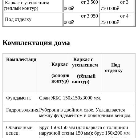
от 3 500
от 3
Каркас с утеплением
(тёплый контур)
000₽
750 000₽
от 3 950
от 4
Под отделку
000₽
250 000₽
Комплектация дома
Комплектация
Каркас с
Каркас
утеплением
Под
отделку
(холодный
(тёплый
контур)
контур)
Фундамент.
Сваи ЖБС 150х150х3000 мм.
Гидроизоляция.
Рубероид в двойном слое. Укладывается
между фундаментом и обвязочным венцом.
Обвязочный
Брус 150х150 мм (для каркаса с толщиной
венец.
наружной стены 150 мм); брус 150х200 мм