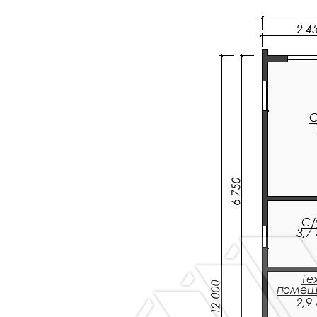
технологическ
зазором 20
мм через
контр-рейку.
Внутренняя
-
-
Вагонка
отделка
категории
потолка.
АБ.
Двери
-
-
Ламинированн
межкомнатные.
(без
фурнитуры).