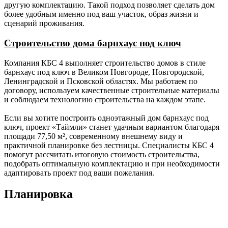
несущие).
наружной стены 200 мм).
другую комплектацию. Такой подход позволяет сделать дом
более удобным именно под ваш участок, образ жизни и
Утепление
-
150 мм (для каркаса с
сценарий проживания.
пола,
толщиной наружной стены
потолка
150 мм); 200 мм (для
Строительство дома барнхаус под ключ
каркаса с толщиной
наружной стены 200 мм).
Компания КБС 4 выполняет строительство домов в стиле
барнхаус под ключ в Великом Новгороде, Новгородской,
Утепление
-
100 мм Роквул (или аналог),
Ленинградской и Псковской областях. Мы работаем по
перегородок.
пароизоляция по верх
договору, используем качественные строительные материалы
утеплителя Ондутис В (или
и соблюдаем технологию строительства на каждом этапе.
аналог) с двух сторон
поверх утеплителя, контр
Если вы хотите построить одноэтажный дом барнхаус под
обрешётка из бруска 30 х 50
ключ, проект «Таймли» станет удачным вариантом благодаря
мм.
площади 77,50 м², современному внешнему виду и
практичной планировке без лестницы. Специалисты КБС 4
Внутренняя
-
-
Шпунтованная
помогут рассчитать итоговую стоимость строительства,
отделка
доска 36 мм.
подобрать оптимальную комплектацию и при необходимости
пола.
адаптировать проект под ваши пожелания.
Внутренняя
-
-
Имитация
Планировка
отделка
бруса
стен.
камерной
сушки класс
АБ с