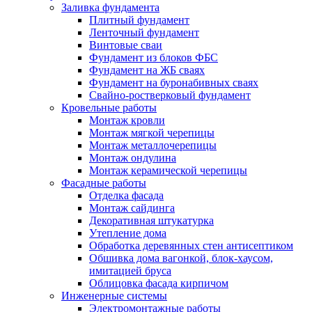
Заливка фундамента
Плитный фундамент
Ленточный фундамент
Винтовые сваи
Фундамент из блоков ФБС
Фундамент на ЖБ сваях
Фундамент на буронабивных сваях
Свайно-ростверковый фундамент
Кровельные работы
Монтаж кровли
Монтаж мягкой черепицы
Монтаж металлочерепицы
Монтаж ондулина
Монтаж керамической черепицы
Фасадные работы
Отделка фасада
Монтаж сайдинга
Декоративная штукатурка
Утепление дома
Обработка деревянных стен антисептиком
Обшивка дома вагонкой, блок-хаусом,
имитацией бруса
Облицовка фасада кирпичом
Инженерные системы
Электромонтажные работы