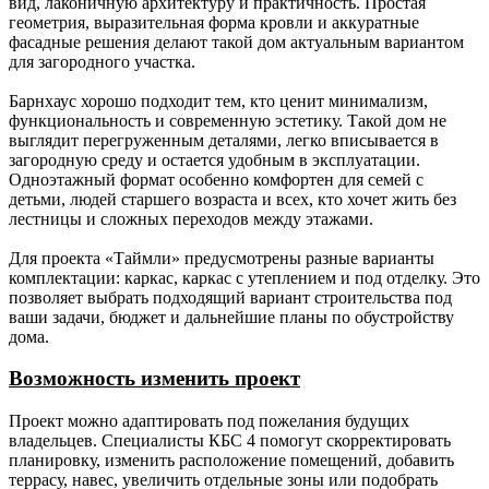
вид, лаконичную архитектуру и практичность. Простая
покрытие.
геометрия, выразительная форма кровли и аккуратные
фасадные решения делают такой дом актуальным вариантом
Свесы
-
Доска сухая калиброванная
для загородного участка.
крыши.
строганная 20х120 мм.
Барнхаус хорошо подходит тем, кто ценит минимализм,
Окна.
-
Стеклопакеты
функциональность и современную эстетику. Такой дом не
двухкамерные Rehau 70
выглядит перегруженным деталями, легко вписывается в
профиль (согласно
загородную среду и остается удобным в эксплуатации.
проекту), москитные сетки,
Одноэтажный формат особенно комфортен для семей с
подоконники, водоотливы.
детьми, людей старшего возраста и всех, кто хочет жить без
Наличники внутренние -
лестницы и сложных переходов между этажами.
заводской погонаж.
Наличники снаружи - сухая
Для проекта «Таймли» предусмотрены разные варианты
калиброванная доска
комплектации: каркас, каркас с утеплением и под отделку. Это
20х120 мм.
позволяет выбрать подходящий вариант строительства под
ваши задачи, бюджет и дальнейшие планы по обустройству
Дверь
-
Металлическая с
дома.
входная.
терморазрывом
(производство Россия).
Возможность изменить проект
Утепление
-
150 мм (для каркаса с
Проект можно адаптировать под пожелания будущих
(наружные
толщиной наружной стены
владельцев. Специалисты КБС 4 помогут скорректировать
стены,
150 мм); 200 мм (для
планировку, изменить расположение помещений, добавить
внутренние
каркаса с толщиной
террасу, навес, увеличить отдельные зоны или подобрать