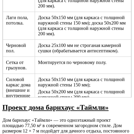
(для каркаса с толщиной наружной стены
200 мм).
Лаги пола,
Доска 50х150 мм (для каркаса с толщиной
потолка.
наружной стены 150 мм); доска 50х200 мм
(для каркаса с толщиной наружной стены
200 мм).
Черновой
Доска 25х100 мм не строганая камерной
пол.
сушки (обрабатывается антисептиком).
Сетка от
Монтируется по черновому полу.
грызунов.
Силовой
Доска 50х150 мм (для каркаса с толщиной
каркас дома
наружной стены 150 мм);
(внешние и
Доска 50х200 мм (для каркаса с толщиной
внутренние
наружной стены 200 мм).
несущие
Проект дома барнхаус «Таймли»
стены).
Перегородки.
Брус 50х100 мм не строганный камерной
Дом барнхаус «Таймли» — это одноэтажный проект
сушки с шагом 590 мм.
площадью 77,50 м² в современном загородном стиле. Дом
размером 12 × 7 м подойдет для дачного отдыха, постоянного