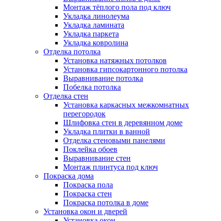
Монтаж тёплого пола под ключ
Укладка линолеума
Укладка ламината
Укладка паркета
Укладка ковролина
Отделка потолка
Установка натяжных потолков
Установка гипсокартонного потолка
Выравнивание потолка
Побелка потолка
Отделка стен
Установка каркасных межкомнатных
перегородок
Шлифовка стен в деревянном доме
Укладка плитки в ванной
Отделка стеновыми панелями
Поклейка обоев
Выравнивание стен
Монтаж плинтуса под ключ
Покраска дома
Покраска пола
Покраска стен
Покраска потолка в доме
Установка окон и дверей
Установка окон