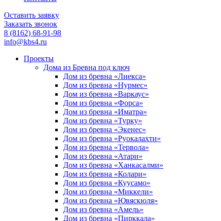
Оставить заявку
Заказать звонок
8 (8162) 68-91-98
info@kbs4.ru
Проекты
Дома из Бревна под ключ
Дом из бревна «Лиекса»
Дом из бревна «Нурмес»
Дом из бревна «Варкаус»
Дом из бревна «Форса»
Дом из бревна «Иматра»
Дом из бревна «Турку»
Дом из бревна «Экенес»
Дом из бревна «Руокалахти»
Дом из бревна «Тервола»
Дом из бревна «Атари»
Дом из бревна «Ханкасалми»
Дом из бревна «Колари»
Дом из бревна «Куусамо»
Дом из бревна «Миккели»
Дом из бревна «Ювяскюля»
Дом из бревна «Амель»
Дом из бревна «Пирккала»