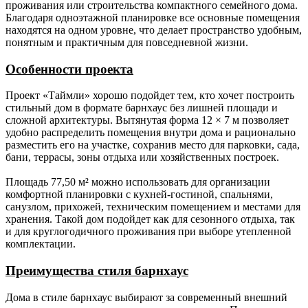
Ригель.
Брус 50х100 мм не строганный камерной
проживания или строительства компактного семейного дома.
сушки.
Благодаря одноэтажной планировке все основные помещения
находятся на одном уровне, что делает пространство удобным,
Раскосы.
Брус 50х100 мм не строганный камерной
понятным и практичным для повседневной жизни.
сушки.
Особенности проекта
Фасады
Кликфальц, Планкен.
(наружные
Проект «Таймли» хорошо подойдет тем, кто хочет построить
стены,
стильный дом в формате барнхаус без лишней площади и
фасады).
сложной архитектуры. Вытянутая форма 12 × 7 м позволяет
удобно распределить помещения внутри дома и рационально
Стропильная
Доска 50х150 мм (для каркаса с толщиной
разместить его на участке, сохранив место для парковки, сада,
система.
наружной стены 150 мм);
бани, террасы, зоны отдыха или хозяйственных построек.
Доска 50х200 мм (для каркаса с толщиной
наружной стены 200 мм).
Площадь 77,50 м² можно использовать для организации
комфортной планировки с кухней-гостиной, спальнями,
санузлом, прихожей, техническим помещением и местами для
Гидро-,
Мембрана Ондутис АМ (или аналог), контр
хранения. Такой дом подойдет как для сезонного отдыха, так
ветроизоляция.
обрешётка из бруска 50х50 мм.
и для круглогодичного проживания при выборе утепленной
комплектации.
Обрешётка.
Разреженная обрешётка под кровлю из
доски обрезной 25х100 мм с шагом 350
Преимущества стиля барнхаус
мм.
Дома в стиле барнхаус выбирают за современный внешний
Кровельное
Кликфальц.