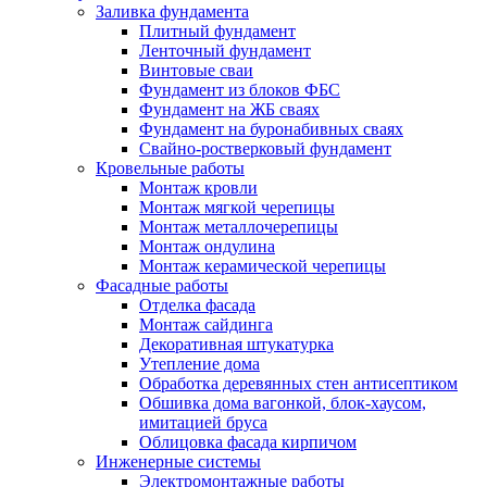
Заливка фундамента
Плитный фундамент
Ленточный фундамент
Винтовые сваи
Фундамент из блоков ФБС
Фундамент на ЖБ сваях
Фундамент на буронабивных сваях
Свайно-ростверковый фундамент
Кровельные работы
Монтаж кровли
Монтаж мягкой черепицы
Монтаж металлочерепицы
Монтаж ондулина
Монтаж керамической черепицы
Фасадные работы
Отделка фасада
Монтаж сайдинга
Декоративная штукатурка
Утепление дома
Обработка деревянных стен антисептиком
Обшивка дома вагонкой, блок-хаусом,
имитацией бруса
Облицовка фасада кирпичом
Инженерные системы
Электромонтажные работы