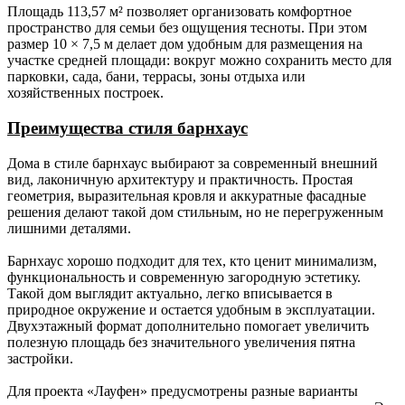
Площадь 113,57 м² позволяет организовать комфортное
пространство для семьи без ощущения тесноты. При этом
Гидро-,
Мембрана Ондутис АМ (или аналог), контр
размер 10 × 7,5 м делает дом удобным для размещения на
ветроизоляция.
обрешётка из бруска 50х50 мм.
участке средней площади: вокруг можно сохранить место для
парковки, сада, бани, террасы, зоны отдыха или
Обрешётка.
Разреженная обрешётка под кровлю из
хозяйственных построек.
доски обрезной 25х100 мм с шагом 350
мм.
Преимущества стиля барнхаус
Кровельное
Кликфальц.
Дома в стиле барнхаус выбирают за современный внешний
покрытие.
вид, лаконичную архитектуру и практичность. Простая
геометрия, выразительная кровля и аккуратные фасадные
Свесы
-
Доска сухая калиброванная
решения делают такой дом стильным, но не перегруженным
крыши.
строганная 20х120 мм.
лишними деталями.
Окна.
-
Стеклопакеты
Барнхаус хорошо подходит для тех, кто ценит минимализм,
двухкамерные Rehau 70
функциональность и современную загородную эстетику.
профиль (согласно
Такой дом выглядит актуально, легко вписывается в
проекту), москитные сетки,
природное окружение и остается удобным в эксплуатации.
подоконники, водоотливы.
Двухэтажный формат дополнительно помогает увеличить
Наличники внутренние -
полезную площадь без значительного увеличения пятна
заводской погонаж.
застройки.
Наличники снаружи - сухая
калиброванная доска
Для проекта «Лауфен» предусмотрены разные варианты
20х120 мм.