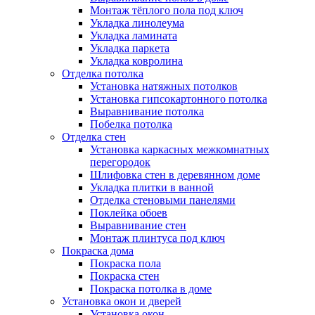
Монтаж тёплого пола под ключ
Укладка линолеума
Укладка ламината
Укладка паркета
Укладка ковролина
Отделка потолка
Установка натяжных потолков
Установка гипсокартонного потолка
Выравнивание потолка
Побелка потолка
Отделка стен
Установка каркасных межкомнатных
перегородок
Шлифовка стен в деревянном доме
Укладка плитки в ванной
Отделка стеновыми панелями
Поклейка обоев
Выравнивание стен
Монтаж плинтуса под ключ
Покраска дома
Покраска пола
Покраска стен
Покраска потолка в доме
Установка окон и дверей
Установка окон