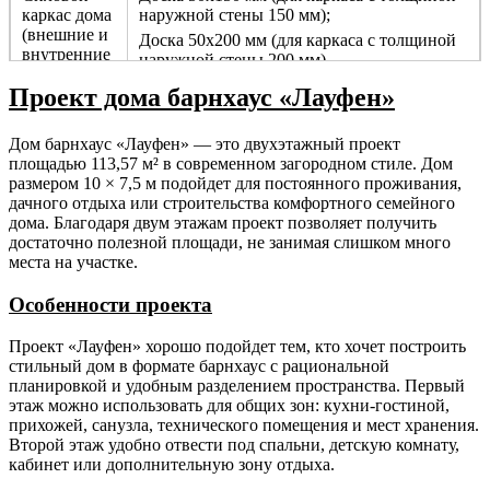
каркас дома
наружной стены 150 мм);
(внешние и
Доска 50х200 мм (для каркаса с толщиной
внутренние
наружной стены 200 мм).
несущие
Проект дома барнхаус «Лауфен»
стены).
Перегородки.
Брус 50х100 мм не строганный камерной
Дом барнхаус «Лауфен» — это двухэтажный проект
сушки с шагом 590 мм.
площадью 113,57 м² в современном загородном стиле. Дом
размером 10 × 7,5 м подойдет для постоянного проживания,
Ригель.
Брус 50х100 мм не строганный камерной
дачного отдыха или строительства комфортного семейного
сушки.
дома. Благодаря двум этажам проект позволяет получить
достаточно полезной площади, не занимая слишком много
Раскосы.
Брус 50х100 мм не строганный камерной
места на участке.
сушки.
Особенности проекта
Фасады
Кликфальц, Планкен.
(наружные
Проект «Лауфен» хорошо подойдет тем, кто хочет построить
стены,
стильный дом в формате барнхаус с рациональной
фасады).
планировкой и удобным разделением пространства. Первый
этаж можно использовать для общих зон: кухни-гостиной,
Стропильная
Доска 50х150 мм (для каркаса с толщиной
прихожей, санузла, технического помещения и мест хранения.
система.
наружной стены 150 мм);
Второй этаж удобно отвести под спальни, детскую комнату,
Доска 50х200 мм (для каркаса с толщиной
кабинет или дополнительную зону отдыха.
наружной стены 200 мм).