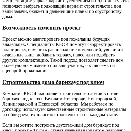
комплектации: каркас, каркас с утеплением и под отделку. Это
позволяет выбрать подходящий вариант строительства под
Дверь
-
Металлическая с
ваши задачи, бюджет и дальнейшие планы по обустройству
входная.
терморазрывом
дома.
(производство Россия).
Возможность изменить проект
Утепление
-
150 мм (для каркаса с
(наружные
толщиной наружной стены
Проект можно адаптировать под пожелания будущих
стены,
150 мм); 200 мм (для
владельцев. Специалисты КБС 4 помогут скорректировать
внутренние
каркаса с толщиной
планировку, изменить расположение помещений, увеличить
несущие).
наружной стены 200 мм).
отдельные зоны, добавить террасу, навес или подобрать
другую комплектацию. Такой подход позволяет сделать дом
Утепление
-
150 мм (для каркаса с
более удобным именно под ваш участок, состав семьи и
пола,
толщиной наружной стены
сценарий проживания.
потолка
150 мм); 200 мм (для
каркаса с толщиной
Строительство дома барнхаус под ключ
наружной стены 200 мм).
Компания КБС 4 выполняет строительство домов в стиле
Утепление
-
100 мм Роквул (или аналог),
барнхаус под ключ в Великом Новгороде, Новгородской,
перегородок.
пароизоляция по верх
Ленинградской и Псковской областях. Мы работаем по
утеплителя Ондутис В (или
договору, используем качественные строительные материалы
аналог) с двух сторон
и соблюдаем технологию строительства на каждом этапе.
поверх утеплителя, контр
обрешётка из бруска 30 х 50
Если вы хотите построить двухэтажный дом барнхаус под
мм.
ключ, проект «Лауфен» станет удачным вариантом благодаря