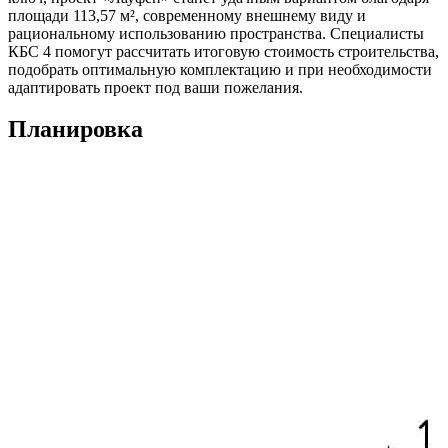
площади 113,57 м², современному внешнему виду и
Внутренняя
-
-
Шпунтованная
рациональному использованию пространства. Специалисты
отделка
доска 36 мм.
КБС 4 помогут рассчитать итоговую стоимость строительства,
пола.
подобрать оптимальную комплектацию и при необходимости
адаптировать проект под ваши пожелания.
Внутренняя
-
-
Имитация
отделка
бруса
Планировка
стен.
камерной
сушки класс
АБ с
технологическ
зазором 20
мм через
контр-рейку.
Внутренняя
-
-
Вагонка
отделка
категории
потолка.
АБ.
Двери
-
-
Ламинированн
межкомнатные.
(без
фурнитуры).