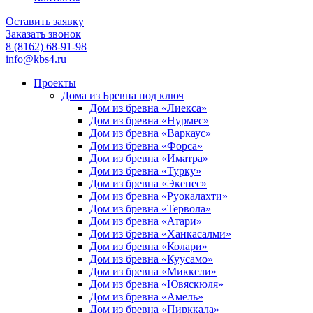
Оставить заявку
Заказать звонок
8 (8162) 68-91-98
info@kbs4.ru
Проекты
Дома из Бревна под ключ
Дом из бревна «Лиекса»
Дом из бревна «Нурмес»
Дом из бревна «Варкаус»
Дом из бревна «Форса»
Дом из бревна «Иматра»
Дом из бревна «Турку»
Дом из бревна «Экенес»
Дом из бревна «Руокалахти»
Дом из бревна «Тервола»
Дом из бревна «Атари»
Дом из бревна «Ханкасалми»
Дом из бревна «Колари»
Дом из бревна «Куусамо»
Дом из бревна «Миккели»
Дом из бревна «Ювяскюля»
Дом из бревна «Амель»
Дом из бревна «Пирккала»