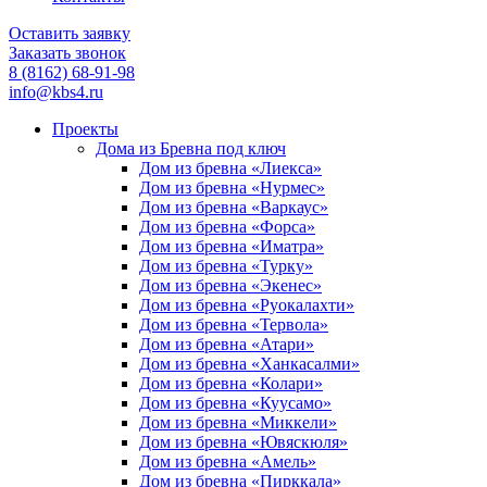
Оставить заявку
Заказать звонок
8 (8162) 68-91-98
info@kbs4.ru
Проекты
Дома из Бревна под ключ
Дом из бревна «Лиекса»
Дом из бревна «Нурмес»
Дом из бревна «Варкаус»
Дом из бревна «Форса»
Дом из бревна «Иматра»
Дом из бревна «Турку»
Дом из бревна «Экенес»
Дом из бревна «Руокалахти»
Дом из бревна «Тервола»
Дом из бревна «Атари»
Дом из бревна «Ханкасалми»
Дом из бревна «Колари»
Дом из бревна «Куусамо»
Дом из бревна «Миккели»
Дом из бревна «Ювяскюля»
Дом из бревна «Амель»
Дом из бревна «Пирккала»