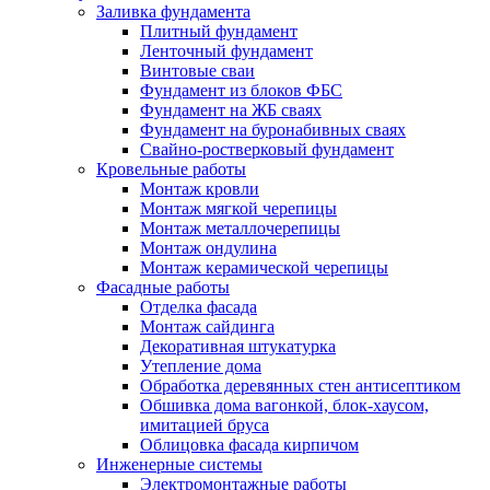
Заливка фундамента
Плитный фундамент
Ленточный фундамент
Винтовые сваи
Фундамент из блоков ФБС
Фундамент на ЖБ сваях
Фундамент на буронабивных сваях
Свайно-ростверковый фундамент
Кровельные работы
Монтаж кровли
Монтаж мягкой черепицы
Монтаж металлочерепицы
Монтаж ондулина
Монтаж керамической черепицы
Фасадные работы
Отделка фасада
Монтаж сайдинга
Декоративная штукатурка
Утепление дома
Обработка деревянных стен антисептиком
Обшивка дома вагонкой, блок-хаусом,
имитацией бруса
Облицовка фасада кирпичом
Инженерные системы
Электромонтажные работы