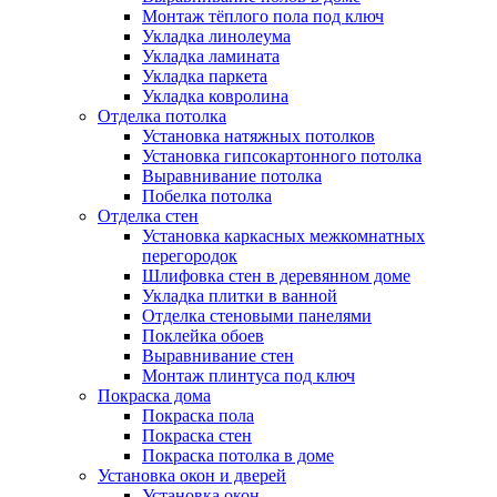
Монтаж тёплого пола под ключ
Укладка линолеума
Укладка ламината
Укладка паркета
Укладка ковролина
Отделка потолка
Установка натяжных потолков
Установка гипсокартонного потолка
Выравнивание потолка
Побелка потолка
Отделка стен
Установка каркасных межкомнатных
перегородок
Шлифовка стен в деревянном доме
Укладка плитки в ванной
Отделка стеновыми панелями
Поклейка обоев
Выравнивание стен
Монтаж плинтуса под ключ
Покраска дома
Покраска пола
Покраска стен
Покраска потолка в доме
Установка окон и дверей
Установка окон