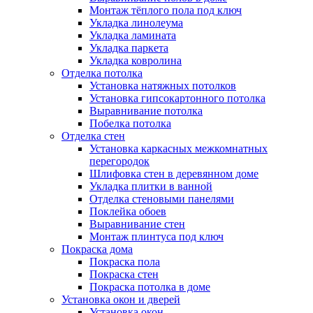
Монтаж тёплого пола под ключ
Укладка линолеума
Укладка ламината
Укладка паркета
Укладка ковролина
Отделка потолка
Установка натяжных потолков
Установка гипсокартонного потолка
Выравнивание потолка
Побелка потолка
Отделка стен
Установка каркасных межкомнатных
перегородок
Шлифовка стен в деревянном доме
Укладка плитки в ванной
Отделка стеновыми панелями
Поклейка обоев
Выравнивание стен
Монтаж плинтуса под ключ
Покраска дома
Покраска пола
Покраска стен
Покраска потолка в доме
Установка окон и дверей
Установка окон