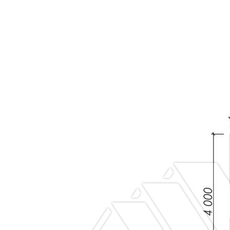
АБ с
технологическ
зазором 20
мм через
контр-рейку.
Внутренняя
-
-
Вагонка
отделка
категории
потолка.
АБ.
Двери
-
-
Ламинированн
межкомнатные.
(без
фурнитуры).