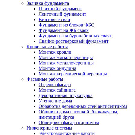
Заливка фундамента
Плитный фундамент
Ленточный фундамент
Винтовые сваи
Фундамент из блоков ФБС
Фундамент на ЖБ сваях
Фундамент на буронабивных сваях
Свайно-ростверковый фундамент
Кровельные работы
Монтаж кровли
Монтаж мягкой черепицы
Монтаж металлочерепицы
Монтаж ондулина
Монтаж керамической черепицы
Фасадные работы
Отделка фасада
Монтаж сайдинга
Декоративная штукатурка
Утепление дома
Обработка деревянных стен антисептиком
Обшивка дома вагонкой, блок-хаусом,
имитацией бруса
Облицовка фасада кирпичом
Инженерные системы
Электромонтажные работы