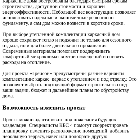
Каркасные дома востребованы благодаря быстрым срокам
Кровельное
Металлочерепица 0,45 мм. (лист
строительства, доступной стоимости и хорошей
покрытие.
волновой).
энергоэффективности. Небольшой вес конструкции позволяет
использовать надежные и экономичные решения по
Свесы
-
Доска сухая калиброванная
фундаменту, а сам дом можно возвести в короткие сроки.
крыши.
строганная 20х120 мм.
При выборе утепленной комплектации каркасный дом
Окна.
-
Стеклопакеты
хорошо сохраняет тепло и подходит не только для сезонного
двухкамерные Rehau 70
отдыха, но и для более длительного проживания.
профиль (согласно
Современные материалы помогают поддерживать
проекту), москитные сетки,
комфортный микроклимат внутри помещений и снизить
подоконники, водоотливы.
расходы на отопление.
Наличники внутренние -
заводской погонаж.
Для проекта «Грейсон» предусмотрены разные варианты
Наличники снаружи - сухая
комплектации: каркас, каркас с утеплением и под отделку. Это
калиброванная доска
позволяет выбрать подходящий формат строительства под
20х120 мм.
ваши задачи, бюджет и дальнейшие планы по обустройству
дома.
Дверь
-
Металлическая с
входная.
терморазрывом
Возможность изменить проект
(производство Россия).
Проект можно адаптировать под пожелания будущих
Утепление
-
150 мм (для каркаса с
владельцев. Специалисты КБС 4 помогут скорректировать
(наружные
толщиной наружной стены
планировку, изменить расположение помещений, добавить
стены,
150 мм); 200 мм (для
небольшую террасу, навес или подобрать другую