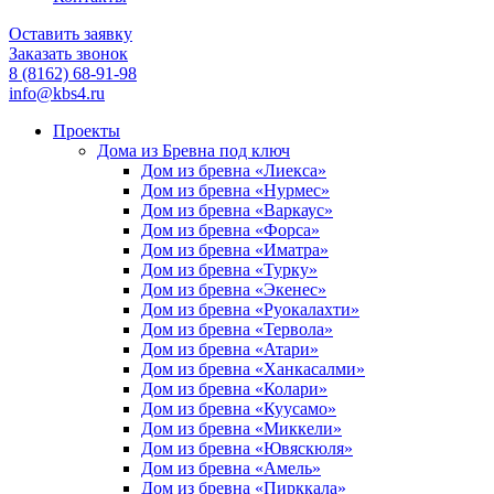
Оставить заявку
Заказать звонок
8 (8162) 68-91-98
info@kbs4.ru
Проекты
Дома из Бревна под ключ
Дом из бревна «Лиекса»
Дом из бревна «Нурмес»
Дом из бревна «Варкаус»
Дом из бревна «Форса»
Дом из бревна «Иматра»
Дом из бревна «Турку»
Дом из бревна «Экенес»
Дом из бревна «Руокалахти»
Дом из бревна «Тервола»
Дом из бревна «Атари»
Дом из бревна «Ханкасалми»
Дом из бревна «Колари»
Дом из бревна «Куусамо»
Дом из бревна «Миккели»
Дом из бревна «Ювяскюля»
Дом из бревна «Амель»
Дом из бревна «Пирккала»