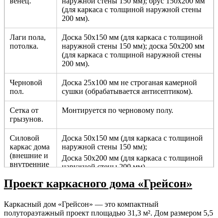
венец.
наружной стены 150 мм); брус 150х200 мм
(для каркаса с толщиной наружной стены
200 мм).
Лаги пола,
Доска 50х150 мм (для каркаса с толщиной
потолка.
наружной стены 150 мм); доска 50х200 мм
(для каркаса с толщиной наружной стены
200 мм).
Черновой
Доска 25х100 мм не строганая камерной
пол.
сушки (обрабатывается антисептиком).
Сетка от
Монтируется по черновому полу.
грызунов.
Силовой
Доска 50х150 мм (для каркаса с толщиной
каркас дома
наружной стены 150 мм);
(внешние и
Доска 50х200 мм (для каркаса с толщиной
внутренние
наружной стены 200 мм).
несущие
Проект каркасного дома «Грейсон»
стены).
Перегородки.
Брус 50х100 мм не строганный камерной
Каркасный дом «Грейсон» — это компактный
сушки с шагом 590 мм.
полутораэтажный проект площадью 31,3 м². Дом размером 5,5