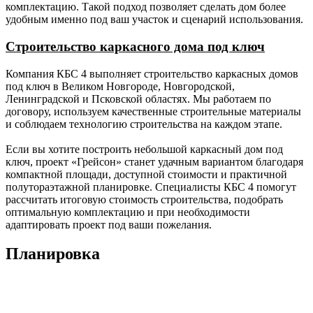
внутренние
каркаса с толщиной
комплектацию. Такой подход позволяет сделать дом более
несущие).
наружной стены 200 мм).
удобным именно под ваш участок и сценарий использования.
Утепление
-
150 мм (для каркаса с
Строительство каркасного дома под ключ
пола,
толщиной наружной стены
потолка
150 мм); 200 мм (для
Компания КБС 4 выполняет строительство каркасных домов
каркаса с толщиной
под ключ в Великом Новгороде, Новгородской,
наружной стены 200 мм).
Ленинградской и Псковской областях. Мы работаем по
договору, используем качественные строительные материалы
Утепление
-
100 мм Роквул (или аналог),
и соблюдаем технологию строительства на каждом этапе.
перегородок.
пароизоляция по верх
утеплителя Ондутис В (или
Если вы хотите построить небольшой каркасный дом под
аналог) с двух сторон
ключ, проект «Грейсон» станет удачным вариантом благодаря
поверх утеплителя, контр
компактной площади, доступной стоимости и практичной
обрешётка из бруска 30 х 50
полутораэтажной планировке. Специалисты КБС 4 помогут
мм.
рассчитать итоговую стоимость строительства, подобрать
оптимальную комплектацию и при необходимости
Внутренняя
-
-
Шпунтованная
адаптировать проект под ваши пожелания.
отделка
доска 36 мм.
пола.
Планировка
Внутренняя
-
-
Имитация
отделка
бруса
стен.
камерной
сушки класс