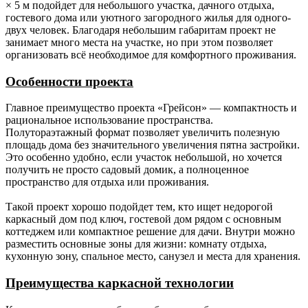
× 5 м подойдет для небольшого участка, дачного отдыха,
Ригель.
Брус 50х100 мм не строганный камерной
гостевого дома или уютного загородного жилья для одного-
сушки.
двух человек. Благодаря небольшим габаритам проект не
занимает много места на участке, но при этом позволяет
Раскосы.
Брус 50х100 мм не строганный камерной
организовать всё необходимое для комфортного проживания.
сушки.
Особенности проекта
Фасады
Имитация бруса камерной сушки сорт АБ с
(наружные
технологическим зазором 30 мм через
Главное преимущество проекта «Грейсон» — компактность и
стены,
контр-обрешётку.
рациональное использование пространства.
фасады).
Полутораэтажный формат позволяет увеличить полезную
площадь дома без значительного увеличения пятна застройки.
Стропильная
Доска 50х150 мм (для каркаса с толщиной
Это особенно удобно, если участок небольшой, но хочется
система.
наружной стены 150 мм);
получить не просто садовый домик, а полноценное
Доска 50х200 мм (для каркаса с толщиной
пространство для отдыха или проживания.
наружной стены 200 мм).
Такой проект хорошо подойдет тем, кто ищет недорогой
каркасный дом под ключ, гостевой дом рядом с основным
Гидро-,
Мембрана Ондутис АМ (или аналог), контр
коттеджем или компактное решение для дачи. Внутри можно
ветроизоляция.
обрешётка из бруска 50х50 мм.
разместить основные зоны для жизни: комнату отдыха,
кухонную зону, спальное место, санузел и места для хранения.
Обрешётка.
Разреженная обрешётка под кровлю из
доски обрезной 25х100 мм с шагом 350
Преимущества каркасной технологии
мм.