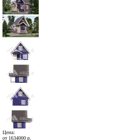
Цена:
от
1634000
р.