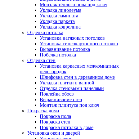
Монтаж тёплого пола под ключ
Укладка линолеума
Укладка ламината
Укладка паркета
Укладка ковролина
Отделка потолка
Установка натяжных потолков
Установка гипсокартонного потолка
Выравнивание потолка
Побелка потолка
Отделка стен
Установка каркасных межкомнатных
перегородок
Шлифовка стен в деревянном доме
Укладка плитки в ванной
Отделка стеновыми панелями
Поклейка обоев
Выравнивание стен
Монтаж плинтуса под ключ
Покраска дома
Покраска пола
Покраска стен
Покраска потолка в доме
Установка окон и дверей
Установка окон