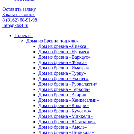
Оставить заявку
Заказать звонок
8 (8162) 68-91-98
info@kbs4.ru
Проекты
Дома из Бревна под ключ
Дом из бревна «Лиекса»
Дом из бревна «Нурмес»
Дом из бревна «Варкаус»
Дом из бревна «Форса»
Дом из бревна «Иматра»
Дом из бревна «Турку»
Дом из бревна «Экенес»
Дом из бревна «Руокалахти»
Дом из бревна «Тервола»
Дом из бревна «Атари»
Дом из бревна «Ханкасалми»
Дом из бревна «Колари»
Дом из бревна «Куусамо»
Дом из бревна «Миккели»
Дом из бревна «Ювяскюля»
Дом из бревна «Амель»
Дом из бревна «Пирккала»