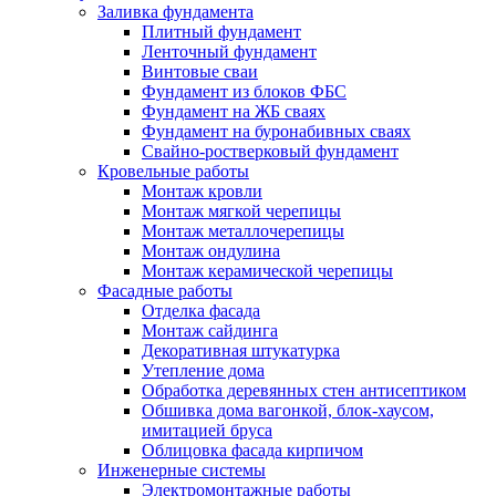
Заливка фундамента
Плитный фундамент
Ленточный фундамент
Винтовые сваи
Фундамент из блоков ФБС
Фундамент на ЖБ сваях
Фундамент на буронабивных сваях
Свайно-ростверковый фундамент
Кровельные работы
Монтаж кровли
Монтаж мягкой черепицы
Монтаж металлочерепицы
Монтаж ондулина
Монтаж керамической черепицы
Фасадные работы
Отделка фасада
Монтаж сайдинга
Декоративная штукатурка
Утепление дома
Обработка деревянных стен антисептиком
Обшивка дома вагонкой, блок-хаусом,
имитацией бруса
Облицовка фасада кирпичом
Инженерные системы
Электромонтажные работы