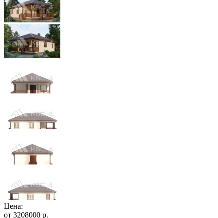
Цена:
от
3208000
р.