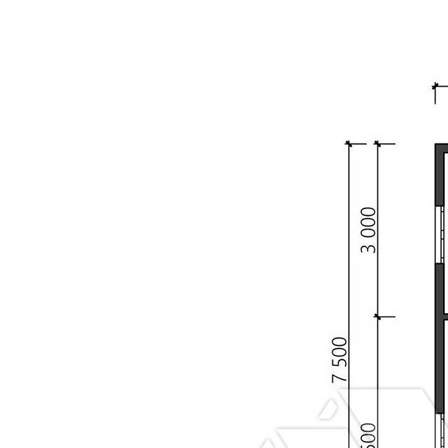
технологическ
зазором 20
мм через
контр-рейку.
Внутренняя
-
-
Вагонка
отделка
категории
потолка.
АБ.
Двери
-
-
Ламинированн
межкомнатные.
(без
фурнитуры).