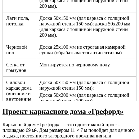
(для каркаса с толщиной наружной стены
200 мм).
Лаги пола,
Доска 50х150 мм (для каркаса с толщиной
потолка.
наружной стены 150 мм); доска 50х200 мм
(для каркаса с толщиной наружной стены
200 мм).
Черновой
Доска 25х100 мм не строганая камерной
пол.
сушки (обрабатывается антисептиком).
Сетка от
Монтируется по черновому полу.
грызунов.
Силовой
Доска 50х150 мм (для каркаса с толщиной
каркас дома
наружной стены 150 мм);
(внешние и
Доска 50х200 мм (для каркаса с толщиной
внутренние
наружной стены 200 мм).
несущие
Проект каркасного дома «Грефорд»
стены).
Перегородки.
Брус 50х100 мм не строганный камерной
Каркасный дом «Грефорд» — это одноэтажный проект
сушки с шагом 590 мм.
площадью 69 м². Дом размером 11 × 7 м подойдет для дачного
отдыха, постоянного загородного проживания или