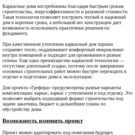
покрытие.
волновой).
Каркасные дома востребованы благодаря быстрым срокам
строительства, энергоэффективности и разумной стоимости.
Свесы
-
Доска сухая калиброванная
Такая технология позволяет построить теплый и надежный
крыши.
строганная 20х120 мм.
дом в короткие сроки, а небольшой вес конструкции дает
возможность использовать практичные решения по
Окна.
-
Стеклопакеты
фундаменту.
двухкамерные Rehau 70
профиль (согласно
При качественном утеплении каркасный дом хорошо
проекту), москитные сетки,
сохраняет тепло, поддерживает комфортный микроклимат
подоконники, водоотливы.
внутри помещений и подходит для проживания в разные
Наличники внутренние -
сезоны. Еще одно преимущество каркасной технологии —
заводской погонаж.
отсутствие длительной усадки, поэтому после завершения
Наличники снаружи - сухая
основных строительных работ можно быстрее переходить к
калиброванная доска
отделке и подготовке дома к эксплуатации.
20х120 мм.
Для проекта «Грефорд» предусмотрены разные варианты
Дверь
-
Металлическая с
комплектации: каркас, каркас с утеплением и под отделку. Это
входная.
терморазрывом
позволяет выбрать подходящий формат строительства под
(производство Россия).
задачи заказчика, бюджет и дальнейшие планы по
обустройству дома.
Утепление
-
150 мм (для каркаса с
(наружные
толщиной наружной стены
Возможность изменить проект
стены,
150 мм); 200 мм (для
внутренние
каркаса с толщиной
Проект можно адаптировать под пожелания будущих