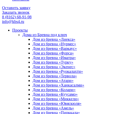
Оставить заявку
Заказать звонок
8 (8162) 68-91-98
info@kbs4.ru
Проекты
Дома из Бревна под ключ
Дом из бревна «Лиекса»
Дом из бревна «Нурмес»
Дом из бревна «Варкаус»
Дом из бревна «Форса»
Дом из бревна «Иматра»
Дом из бревна «Турку»
Дом из бревна «Экенес»
Дом из бревна «Руокалахти»
Дом из бревна «Тервола»
Дом из бревна «Атари»
Дом из бревна «Ханкасалми»
Дом из бревна «Колари»
Дом из бревна «Куусамо»
Дом из бревна «Миккели»
Дом из бревна «Ювяскюля»
Дом из бревна «Амель»
Дом из бревна «Пирккала»