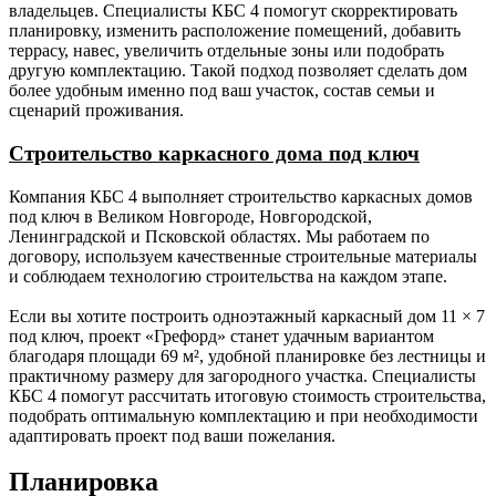
несущие).
наружной стены 200 мм).
владельцев. Специалисты КБС 4 помогут скорректировать
планировку, изменить расположение помещений, добавить
Утепление
-
150 мм (для каркаса с
террасу, навес, увеличить отдельные зоны или подобрать
пола,
толщиной наружной стены
другую комплектацию. Такой подход позволяет сделать дом
потолка
150 мм); 200 мм (для
более удобным именно под ваш участок, состав семьи и
каркаса с толщиной
сценарий проживания.
наружной стены 200 мм).
Строительство каркасного дома под ключ
Утепление
-
100 мм Роквул (или аналог),
перегородок.
пароизоляция по верх
Компания КБС 4 выполняет строительство каркасных домов
утеплителя Ондутис В (или
под ключ в Великом Новгороде, Новгородской,
аналог) с двух сторон
Ленинградской и Псковской областях. Мы работаем по
поверх утеплителя, контр
договору, используем качественные строительные материалы
обрешётка из бруска 30 х 50
и соблюдаем технологию строительства на каждом этапе.
мм.
Если вы хотите построить одноэтажный каркасный дом 11 × 7
Внутренняя
-
-
Шпунтованная
под ключ, проект «Грефорд» станет удачным вариантом
отделка
доска 36 мм.
благодаря площади 69 м², удобной планировке без лестницы и
пола.
практичному размеру для загородного участка. Специалисты
КБС 4 помогут рассчитать итоговую стоимость строительства,
Внутренняя
-
-
Имитация
подобрать оптимальную комплектацию и при необходимости
отделка
бруса
адаптировать проект под ваши пожелания.
стен.
камерной
сушки класс
Планировка
АБ с