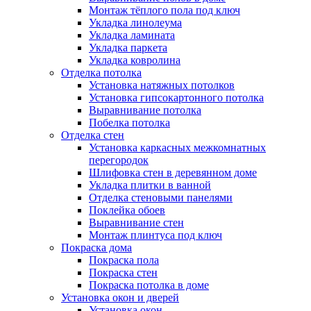
Монтаж тёплого пола под ключ
Укладка линолеума
Укладка ламината
Укладка паркета
Укладка ковролина
Отделка потолка
Установка натяжных потолков
Установка гипсокартонного потолка
Выравнивание потолка
Побелка потолка
Отделка стен
Установка каркасных межкомнатных
перегородок
Шлифовка стен в деревянном доме
Укладка плитки в ванной
Отделка стеновыми панелями
Поклейка обоев
Выравнивание стен
Монтаж плинтуса под ключ
Покраска дома
Покраска пола
Покраска стен
Покраска потолка в доме
Установка окон и дверей
Установка окон