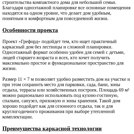
Ригель.
Брус 50х100 мм не строганный камерной
строительства компактного дома для небольшой семьи.
сушки.
Благодаря одноэтажной планировке все основные помещения
находятся на одном уровне, что делает дом удобным,
Раскосы.
Брус 50х100 мм не строганный камерной
понятным и комфортным для повседневной жизни.
сушки.
Особенности проекта
Фасады
Имитация бруса камерной сушки сорт АБ с
(наружные
технологическим зазором 30 мм через
Проект «Грефорд» подойдет тем, кто ищет практичный
стены,
контр-обрешётку.
каркасный дом без лестницы и сложной планировки.
фасады).
Одноэтажный формат особенно удобен для семей с детьми,
людей старшего возраста и всех, кто хочет получить
Стропильная
Доска 50х150 мм (для каркаса с толщиной
максимально простое и функциональное пространство для
система.
наружной стены 150 мм);
жизни.
Доска 50х200 мм (для каркаса с толщиной
наружной стены 200 мм).
Размер 11 × 7 м позволяет удобно разместить дом на участке и
при этом сохранить место для парковки, сада, бани, зоны
отдыха, террасы или хозяйственных построек. Площадь 69 м²
Гидро-,
Мембрана Ондутис АМ (или аналог), контр
можно рационально использовать под кухню-гостиную,
ветроизоляция.
обрешётка из бруска 50х50 мм.
спальни, санузел, прихожую и зоны хранения. Такой дом
хорошо подойдет как для сезонного отдыха, так и для
Обрешётка.
Разреженная обрешётка под кровлю из
круглогодичного проживания при выборе утепленной
доски обрезной 25х100 мм с шагом 350
комплектации.
мм.
Преимущества каркасной технологии
Кровельное
Металлочерепица 0,45 мм. (лист