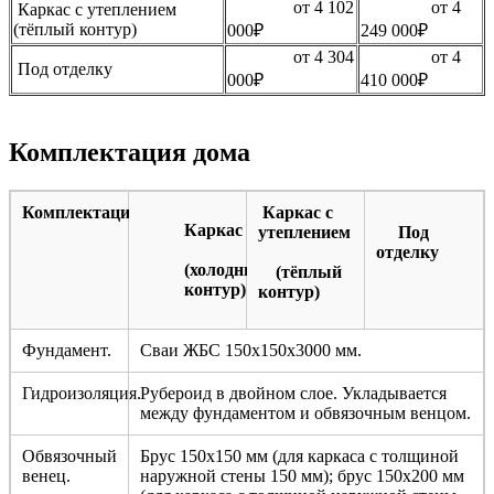
от 4 102
от 4
Каркас с утеплением
(тёплый контур)
000₽
249 000₽
от 4 304
от 4
Под отделку
000₽
410 000₽
Комплектация дома
Комплектация
Каркас с
Каркас
утеплением
Под
отделку
(холодный
(тёплый
контур)
контур)
Фундамент.
Сваи ЖБС 150х150х3000 мм.
Гидроизоляция.
Рубероид в двойном слое. Укладывается
между фундаментом и обвязочным венцом.
Обвязочный
Брус 150х150 мм (для каркаса с толщиной
венец.
наружной стены 150 мм); брус 150х200 мм