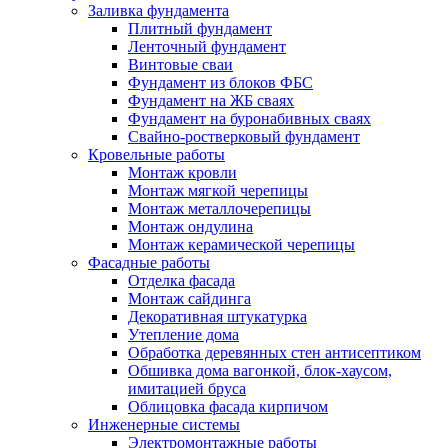
Заливка фундамента
Плитный фундамент
Ленточный фундамент
Винтовые сваи
Фундамент из блоков ФБС
Фундамент на ЖБ сваях
Фундамент на буронабивных сваях
Свайно-ростверковый фундамент
Кровельные работы
Монтаж кровли
Монтаж мягкой черепицы
Монтаж металлочерепицы
Монтаж ондулина
Монтаж керамической черепицы
Фасадные работы
Отделка фасада
Монтаж сайдинга
Декоративная штукатурка
Утепление дома
Обработка деревянных стен антисептиком
Обшивка дома вагонкой, блок-хаусом,
имитацией бруса
Облицовка фасада кирпичом
Инженерные системы
Электромонтажные работы