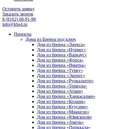
Оставить заявку
Заказать звонок
8 (8162) 68-91-98
info@kbs4.ru
Проекты
Дома из Бревна под ключ
Дом из бревна «Лиекса»
Дом из бревна «Нурмес»
Дом из бревна «Варкаус»
Дом из бревна «Форса»
Дом из бревна «Иматра»
Дом из бревна «Турку»
Дом из бревна «Экенес»
Дом из бревна «Руокалахти»
Дом из бревна «Тервола»
Дом из бревна «Атари»
Дом из бревна «Ханкасалми»
Дом из бревна «Колари»
Дом из бревна «Куусамо»
Дом из бревна «Миккели»
Дом из бревна «Ювяскюля»
Дом из бревна «Амель»
Дом из бревна «Пирккала»