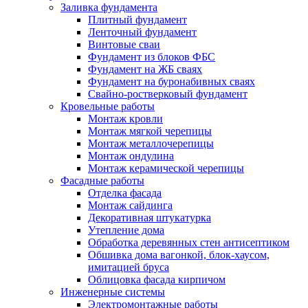
Заливка фундамента
Плитный фундамент
Ленточный фундамент
Винтовые сваи
Фундамент из блоков ФБС
Фундамент на ЖБ сваях
Фундамент на буронабивных сваях
Свайно-ростверковый фундамент
Кровельные работы
Монтаж кровли
Монтаж мягкой черепицы
Монтаж металлочерепицы
Монтаж ондулина
Монтаж керамической черепицы
Фасадные работы
Отделка фасада
Монтаж сайдинга
Декоративная штукатурка
Утепление дома
Обработка деревянных стен антисептиком
Обшивка дома вагонкой, блок-хаусом,
имитацией бруса
Облицовка фасада кирпичом
Инженерные системы
Электромонтажные работы