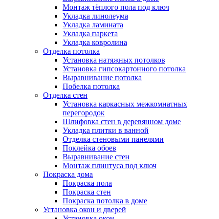
Монтаж тёплого пола под ключ
Укладка линолеума
Укладка ламината
Укладка паркета
Укладка ковролина
Отделка потолка
Установка натяжных потолков
Установка гипсокартонного потолка
Выравнивание потолка
Побелка потолка
Отделка стен
Установка каркасных межкомнатных
перегородок
Шлифовка стен в деревянном доме
Укладка плитки в ванной
Отделка стеновыми панелями
Поклейка обоев
Выравнивание стен
Монтаж плинтуса под ключ
Покраска дома
Покраска пола
Покраска стен
Покраска потолка в доме
Установка окон и дверей
Установка окон