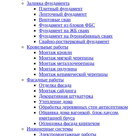
Заливка фундамента
Плитный фундамент
Ленточный фундамент
Винтовые сваи
Фундамент из блоков ФБС
Фундамент на ЖБ сваях
Фундамент на буронабивных сваях
Свайно-ростверковый фундамент
Кровельные работы
Монтаж кровли
Монтаж мягкой черепицы
Монтаж металлочерепицы
Монтаж ондулина
Монтаж керамической черепицы
Фасадные работы
Отделка фасада
Монтаж сайдинга
Декоративная штукатурка
Утепление дома
Обработка деревянных стен антисептиком
Обшивка дома вагонкой, блок-хаусом,
имитацией бруса
Облицовка фасада кирпичом
Инженерные системы
Электромонтажные работы