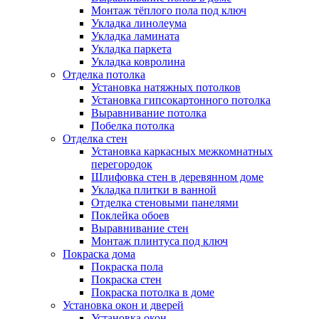
Монтаж тёплого пола под ключ
Укладка линолеума
Укладка ламината
Укладка паркета
Укладка ковролина
Отделка потолка
Установка натяжных потолков
Установка гипсокартонного потолка
Выравнивание потолка
Побелка потолка
Отделка стен
Установка каркасных межкомнатных
перегородок
Шлифовка стен в деревянном доме
Укладка плитки в ванной
Отделка стеновыми панелями
Поклейка обоев
Выравнивание стен
Монтаж плинтуса под ключ
Покраска дома
Покраска пола
Покраска стен
Покраска потолка в доме
Установка окон и дверей
Установка окон