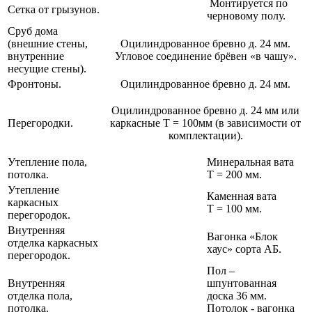
Монтируется по
Сетка от грызунов.
черновому полу.
Сруб дома
(внешние стены,
Оцилиндрованное бревно д. 24 мм.
внутренние
Угловое соединение брёвен «в чашу».
несущие стены).
Фронтоны.
Оцилиндрованное бревно д. 24 мм.
Оцилиндрованное бревно д. 24 мм или
Перегородки.
каркасные Т = 100мм (в зависимости от
комплектации).
Утепление пола,
Минеральная вата
потолка.
Т = 200 мм.
Утепление
Каменная вата
каркасных
Т = 100 мм.
перегородок.
Внутренняя
Вагонка «Блок
отделка каркасных
хаус» сорта АБ.
перегородок.
Пол –
Внутренняя
шпунтованная
отделка пола,
доска 36 мм.
потолка.
Потолок - вагонка