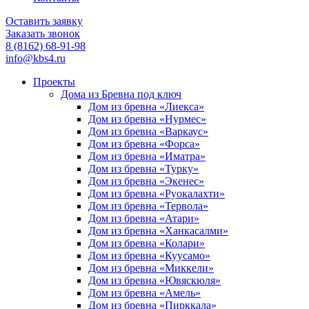
Оставить заявку
Заказать звонок
8 (8162) 68-91-98
info@kbs4.ru
Проекты
Дома из Бревна под ключ
Дом из бревна «Лиекса»
Дом из бревна «Нурмес»
Дом из бревна «Варкаус»
Дом из бревна «Форса»
Дом из бревна «Иматра»
Дом из бревна «Турку»
Дом из бревна «Экенес»
Дом из бревна «Руокалахти»
Дом из бревна «Тервола»
Дом из бревна «Атари»
Дом из бревна «Ханкасалми»
Дом из бревна «Колари»
Дом из бревна «Куусамо»
Дом из бревна «Миккели»
Дом из бревна «Ювяскюля»
Дом из бревна «Амель»
Дом из бревна «Пирккала»